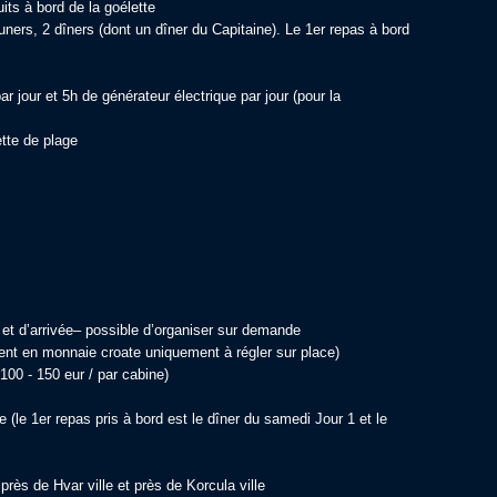
its à bord de la goélette
uners, 2 dîners (dont un dîner du Capitaine). Le 1er repas à bord
r jour et 5h de générateur électrique par jour (pour la
ette de plage
rt et d’arrivée– possible d’organiser sur demande
ent en monnaie croate uniquement à régler sur place)
 100 - 150 eur / par cabine)
le 1er repas pris à bord est le dîner du samedi Jour 1 et le
e près de Hvar ville et près de Korcula ville