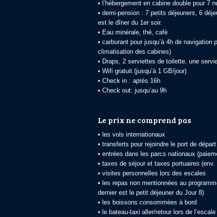
• l’hébergement en cabine double pour 7 nu
• demi-pension : 7 petits déjeuners, 6 déje
est le dîner du 1er soir.
• Eau minérale, thé, café
• carburant pour jusqu’à 4h de navigation pa
climatisation des cabines)
• Draps, 2 serviettes de toilette, une servi
• Wifi gratuit (jusqu’à 1 GB/jour)
• Check in : après 16h
• Check out: jusqu’au 9h
Le prix ne comprend pas
• les vols internationaux
• transferts pour rejoindre le port de dépa
• entrées dans les parcs nationaux (paiem
• taxes de séjour et taxes portuaires (env.
• visites personnelles lors des escales
• les repas non mentionnées au programme (
dernier est le petit déjeuner du Jour 8)
• les boissons consommées à bord
• le bateau-taxi aller/retour lors de l’escal