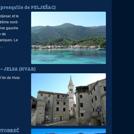
presqu’ile de PELJEŠAC)
ljesac et le
xtrême nord-
 rive gauche
e de
ariques. Le
é…
 – JELSA (HVAR)
l’ile de Hvar.
 STOBREČ