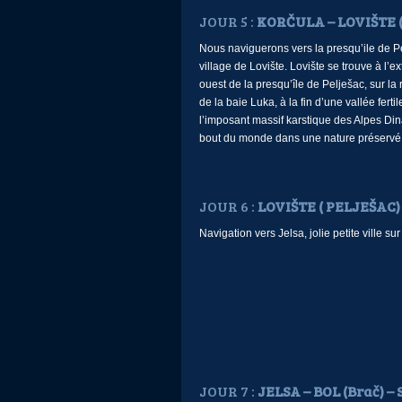
JOUR 5 :
KORČULA – LOVIŠTE (
Nous naviguerons vers la presqu’ile de Pe
village de Lovište. Lovište se trouve à l’e
ouest de la presqu’île de Pelješac, sur la
de la baie Luka, à la fin d’une vallée fertil
l’imposant massif karstique des Alpes Din
bout du monde dans une nature préserv
JOUR 6 :
LOVIŠTE ( PELJEŠAC)
Navigation vers Jelsa, jolie petite ville sur 
JOUR 7 :
JELSA – BOL (Brač) –