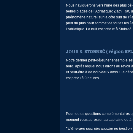
Nous naviguerons vers l’une des plus cél
belles plages de l’Adriatique: Zlatni Rat, 
phénomène naturel sur la côte sud de l’îl
pied du plus haut sommet de toutes les îl
l’Adriatique. La nuit est prévue à Stobreč.
JOUR 8:
STOBREČ ( région SPL
Notre dernier petit-déjeuner ensemble ser
bord, après lequel nous dirons au revoir 
et peut-être à de nouveaux amis ! Le dép
est prévu à 9 heures.
Pour toutes questions complémentaires qu
moment vous adresser au capitaine ou à t
* L’itinéraire peut être modifié en fonctio