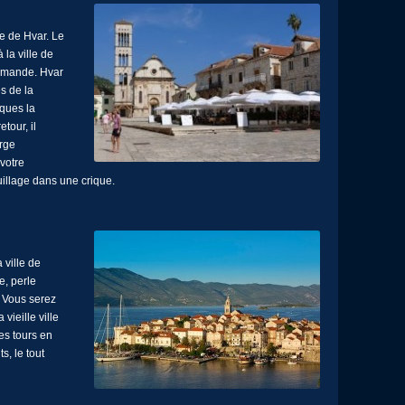
le de Hvar. Le
 la ville de
demande. Hvar
s de la
sques la
tour, il
arge
votre
uillage dans une crique.
 ville de
e, perle
. Vous serez
vieille ville
es tours en
s, le tout