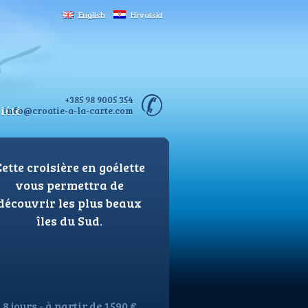
English
Hrvatski
+385 98 9005 354
iété
info@croatie-a-la-carte.com
ette croisière en goélette
vous permettra de
découvrir les plus beaux
îles du Sud.
8 jours - à partir de 1590 €