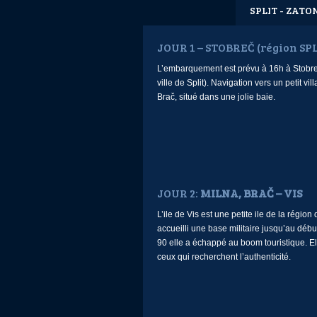
SPLIT - ZATO
JOUR 1 – STOBREČ (région SP
L’embarquement est prévu à 16h à Stobre
ville de Split). Navigation vers un petit vill
Brač, situé dans une jolie baie.
JOUR 2:
MILNA, BRAČ – VIS
L’ile de Vis est une petite ile de la région 
accueilli une base militaire jusqu’au déb
90 elle a échappé au boom touristique. El
ceux qui recherchent l’authenticité.