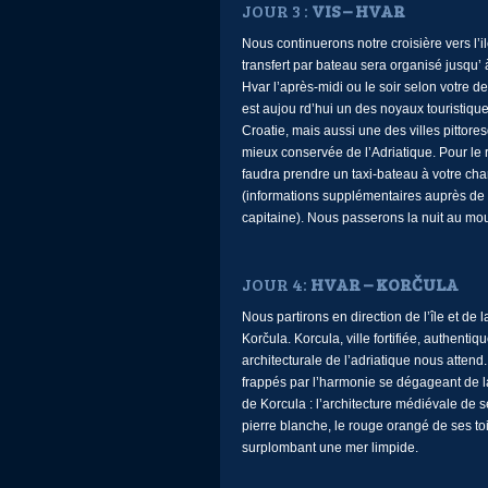
JOUR 3 :
VIS – HVAR
Nous continuerons notre croisière vers l’i
transfert par bateau sera organisé jusqu’ à
Hvar l’après-midi ou le soir selon votre 
est aujou rd’hui un des noyaux touristique
Croatie, mais aussi une des villes pittore
mieux conservée de l’Adriatique. Pour le re
faudra prendre un taxi-bateau à votre ch
(informations supplémentaires auprès de 
capitaine). Nous passerons la nuit au mo
JOUR 4:
HVAR – KORČULA
Nous partirons en direction de l’île et de la
Korčula. Korcula, ville fortifiée, authentiqu
architecturale de l’adriatique nous attend
frappés par l’harmonie se dégageant de la 
de Korcula : l’architecture médiévale de s
pierre blanche, le rouge orangé de ses toit
surplombant une mer limpide.