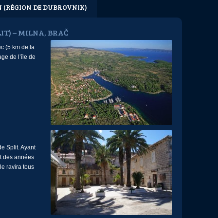
N (RÉGION DE DUBROVNIK)
LIT) – MILNA, BRAČ
c (5 km de la
age de l’île de
de Split. Ayant
ut des années
le ravira tous