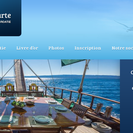
tie
Livre d’or
Photos
Inscription
Notre soc
C